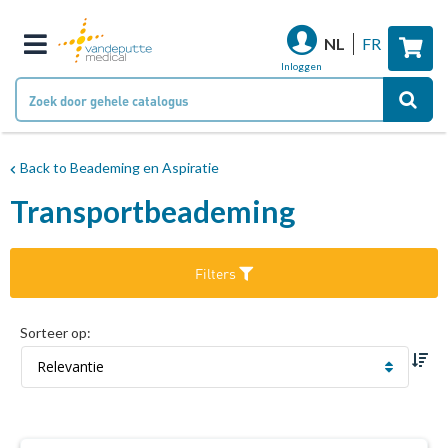
W
NL
FR
Inloggen
Back to Beademing en Aspiratie
Transportbeademing
Filters
Sorteer op
Van
laag
naar
hoo