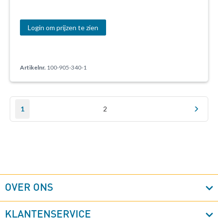
Login om prijzen te zien
Artikelnr.
100-905-340-1
Pagina
U lees momenteel pagina
Pagina
Pag
Vol
1
2
OVER ONS
KLANTENSERVICE