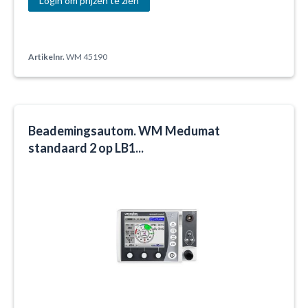
Login om prijzen te zien
Artikelnr.
WM 45190
Beademingsautom. WM Medumat
standaard 2 op LB1...