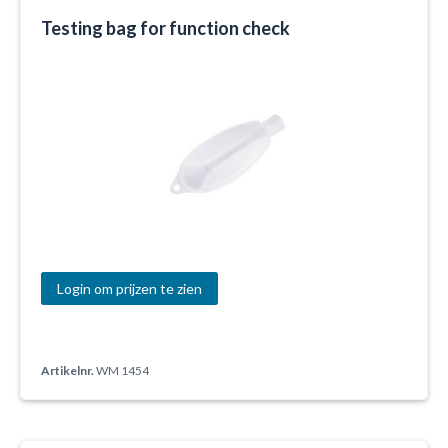
sort
Testing bag for function check
Login om prijzen te zien
Artikelnr.
WM 1454