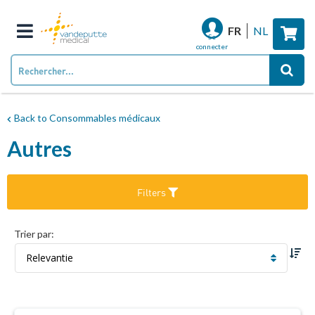
Mo
FR
NL
Se
connecter
Back to Consommables médicaux
Autres
Filters
Trier par
Par
ordr
croi