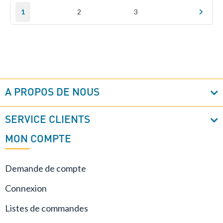
Page
Vous lisez actuellement la page
Page
Page
Pa
Sui
1
2
3
A PROPOS DE NOUS
SERVICE CLIENTS
MON COMPTE
Demande de compte
Connexion
Listes de commandes